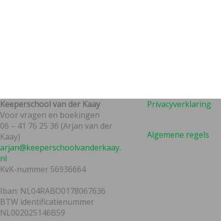
Keeperschool van der Kaay
Privacyverklaring
Voor vragen en boekingen
06 – 41 76 25 36 (Arjan van der
Algemene regels
Kaay)
arjan@keeperschoolvanderkaay.
nl
KvK-nummer 56936664
Iban: NL04RABO0178067636
BTW identificatienummer
NL002025146B59